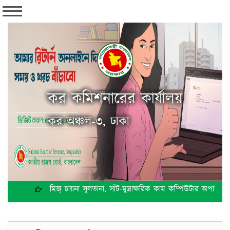
কর কমিশনারের কার্যালয়
কর অঞ্চল-৩, ঢাকা
মিজ্ চায়না সুলতানা, সাঁট-মুদ্রাক্ষরিক কাম কম্পিউটার অপারেটর, কর