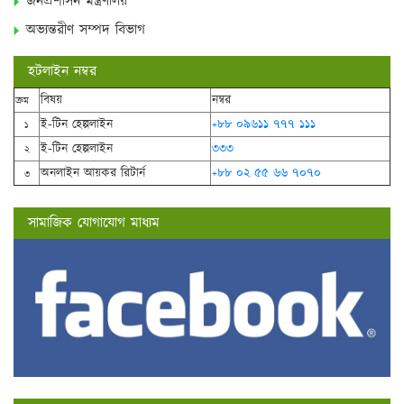
জনপ্রশাসন মন্ত্রণালয়
অভ্যন্তরীণ সম্পদ বিভাগ
হটলাইন নম্বর
বিষয়
নম্বর
ক্রম
ই-টিন হেল্পলাইন
+৮৮ ০৯৬১১ ৭৭৭ ১১১
১
ই-টিন হেল্পলাইন
৩৩৩
২
অনলাইন আয়কর রিটার্ন
+৮৮ ০২ ৫৫ ৬৬ ৭০৭০
৩
সামাজিক যোগাযোগ মাধ্যম