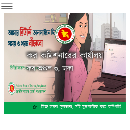
কর কমিশনারের কার্যালয়
কর অঞ্চল-৩, ঢাকা
মিজ্ চায়না সুলতানা, সাঁট-মুদ্রাক্ষরিক কাম কম্পিউটার 