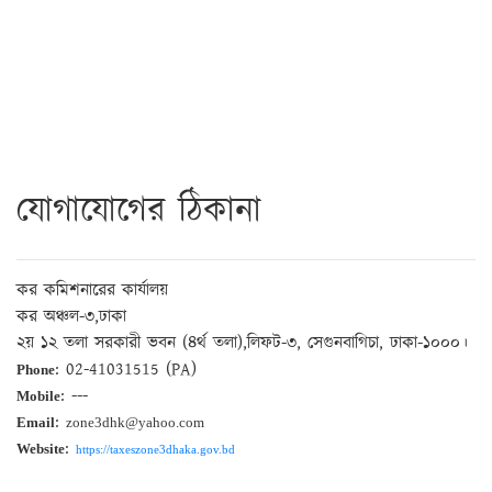
যোগাযোগের ঠিকানা
কর কমিশনারের কার্যালয়
কর অঞ্চল-৩,ঢাকা
২য় ১২ তলা সরকারী ভবন (৪র্থ তলা),লিফট-৩, সেগুনবাগিচা, ঢাকা-১০০০।
: 02-41031515 (PA)
Phone
: ---
Mobile
:
Email
zone3dhk@yahoo.com
:
Website
https://taxeszone3dhaka.gov.bd