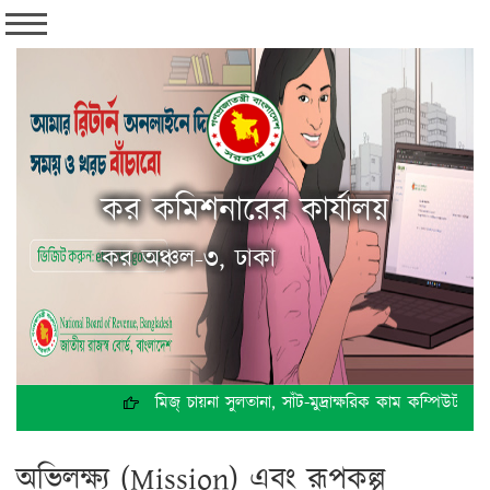
কর কমিশনারের কার্যালয়
কর অঞ্চল-৩, ঢাকা
মিজ্ চায়না সুলতানা, সাঁট-মুদ্রাক্ষরিক কাম কম্পিউটার 
অভিলক্ষ্য (Mission) এবং রূপকল্প