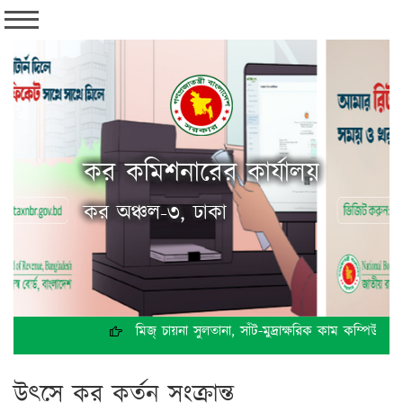
কর কমিশনারের কার্যালয়
কর অঞ্চল-৩, ঢাকা
মিজ্ চায়না সুলতানা, সাঁট-মুদ্রাক্ষরিক কাম কম্পিউটা
উৎসে কর কর্তন সংক্রান্ত