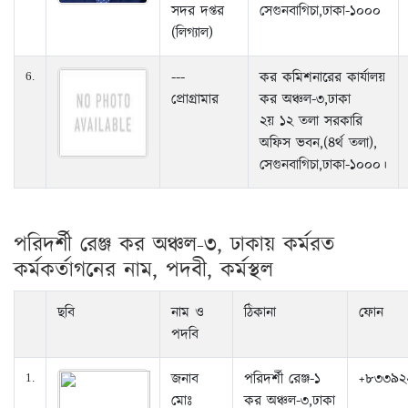
সদর দপ্তর
সেগুনবাগিচা,ঢাকা-১০০০
(লিগ্যাল)
---
কর কমিশনারের কার্যালয়
6.
প্রোগ্রামার
কর অঞ্চল-৩,ঢাকা
২য় ১২ তলা সরকারি
অফিস ভবন,(৪র্থ তলা),
সেগুনবাগিচা,ঢাকা-১০০০।
পরিদর্শী রেঞ্জ কর অঞ্চল-৩, ঢাকায় কর্মরত
কর্মকর্তাগনের নাম, পদবী, কর্মস্থল
ছবি
নাম ও
ঠিকানা
ফোন
পদবি
জনাব
পরিদর্শী রেঞ্জ-১
+৮৩৩৯২
1.
মোঃ
কর অঞ্চল-৩,ঢাকা