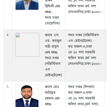
উদ্দিন
২য় ১২ তলা সরকারি
ছিদ্দিকী
অফিস ভবন ৪র্থ তলা
(অতি
সেগুনবাগিচা,ঢাকা-১০০০।
দায়িত্ব)
সদর দপ্তর
(প্রায়োগিক)
জনাব এস.
সদর দপ্তর (লজিস্টিকস
4.
এম. ফয়জুল
এন্ড মেইনটেনেন্স)
বারী রাতুল
কর অঞ্চল-৩,ঢাকা
২য় ১২ তলা সরকারি
(অতি দায়িত্ব)
সদর দপ্তর
অফিস ভবন ৪র্থ তলা
(লজিস্টিকস
সেগুনবাগিচা,ঢাকা-১০০০।
এন্ড
মেইনটেনেন্স)
জনাব মোঃ
সদর দপ্তর (লিগ্যাল)
5.
আরিফুর
কর অঞ্চল-৩,ঢাকা
রহমান
২য় ১২ তলা সরকারি
(অতি
অফিস ভবন,(৪র্থ তলা),
দায়িত্ব)