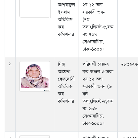
আশরাফুল
২য় ১২ তলা
ইসলাম
সরকারী ভবন
অতিরিক্ত
(৭ম
কর
তলা),লিফট-৬,রুম
কমিশনার
নং ৭০৭
সেগুনবাগিচা,
ঢাকা-১০০০।
মিজ্
পরিদর্শী রেঞ্জ-২
+৮৩৯২২
2.
আয়েশা
কর অঞ্চল-৩,ঢাকা
ফেরদৌসী
২য় ১২ তলা
অতিরিক্ত
সরকারী ভবন (৬
কর
ষষ্ঠ
কমিশনার
তলা),লিফট-৫,রুম
নং ৬০৮
সেগুনবাগিচা,
ঢাকা-১০০০।