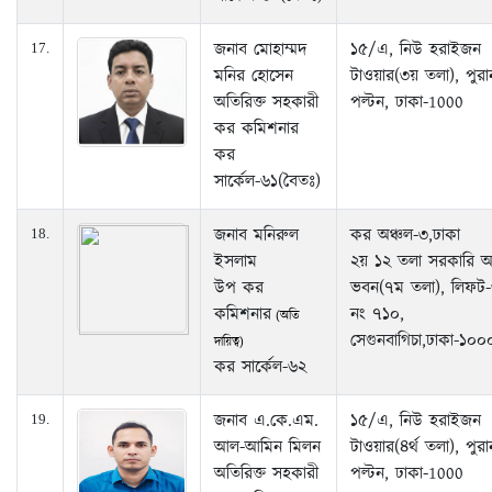
জনাব মোহাম্মদ
১৫/এ, নিউ হরাইজন
17.
মনির হোসেন
টাওয়ার(৩য় তলা), পুরা
অতিরিক্ত সহকারী
পল্টন, ঢাকা-1000
কর কমিশনার
কর
সার্কেল-৬১(বৈতঃ)
জনাব মনিরুল
কর অঞ্চল-৩,ঢাকা
18.
ইসলাম
২য় ১২ তলা সরকারি 
উপ কর
ভবন(৭ম তলা), লিফট-
কমিশনার
নং ৭১০,
(অতি
সেগুনবাগিচা,ঢাকা-১০০
দায়িত্ব)
কর সার্কেল-৬২
জনাব এ.কে.এম.
১৫/এ, নিউ হরাইজন
19.
আল-আমিন মিলন
টাওয়ার(৪র্থ তলা), পুরা
অতিরিক্ত সহকারী
পল্টন, ঢাকা-1000