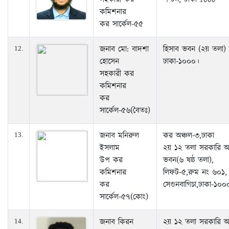
কমিশনার
কর সার্কেল-৫৫
জনাব মো: বাদশা
হিসাব ভবন (২য় তলা) 
12.
হোসেন
ঢাকা-১০০০।
সহকারী কর
কমিশনার
কর
সার্কেল-৫৬(বৈতঃ)
জনাব মনিরুল
কর অঞ্চল-৩,ঢাকা
13.
ইসলাম
২য় ১২ তলা সরকারি 
উপ কর
ভবন(৬ ষষ্ঠ তলা),
কমিশনার
লিফট-৫,রুম নং ৬০১,
কর
সেগুনবাগিচা,ঢাকা-১০০
সার্কেল-৫৭(কোং)
জনাব কিরন
২য় ১২ তলা সরকারি 
14.