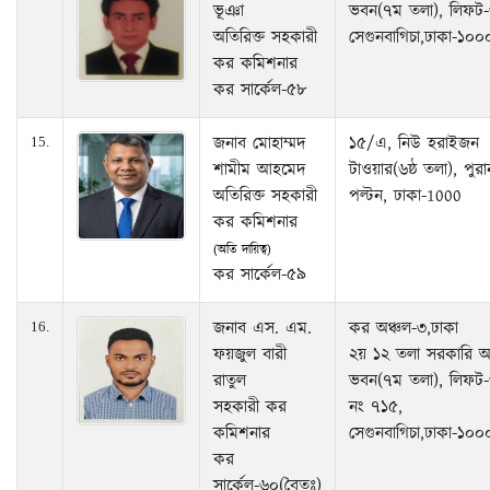
ভূঞা
ভবন(৭ম তলা), লিফট-
অতিরিক্ত সহকারী
সেগুনবাগিচা,ঢাকা-১০০
কর কমিশনার
কর সার্কেল-৫৮
জনাব মোহাম্মদ
১৫/এ, নিউ হরাইজন
15.
শামীম আহমেদ
টাওয়ার(৬ষ্ঠ তলা), পুরা
অতিরিক্ত সহকারী
পল্টন, ঢাকা-1000
কর কমিশনার
(অতি দায়িত্ব)
কর সার্কেল-৫৯
জনাব এস. এম.
কর অঞ্চল-৩,ঢাকা
16.
ফয়জুল বারী
২য় ১২ তলা সরকারি 
রাতুল
ভবন(৭ম তলা), লিফট-
সহকারী কর
নং ৭১৫,
কমিশনার
সেগুনবাগিচা,ঢাকা-১০০
কর
সার্কেল-৬০(বৈতঃ)