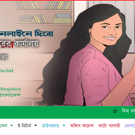
ের কার্যালয়
াকা
মিজ্ চায়না
সেবা
ই-রিটার্ন
ডাউনলোড
অফিস আদেশ
ফটো গ্যালারী
যোগা