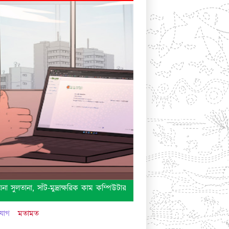
 সুলতানা, সাঁট-মুদ্রাক্ষরিক কাম কম্পিউটার অপারেটর, কর অঞ্চল-৩, ঢাকা এর চিকি
যোগ
মতামত